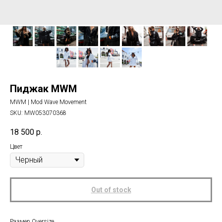
Пиджак MWM
MWM | Mod Wave Movement
SKU:
MW053070368
18 500
р.
Цвет
Out of stock
Размер Oversize