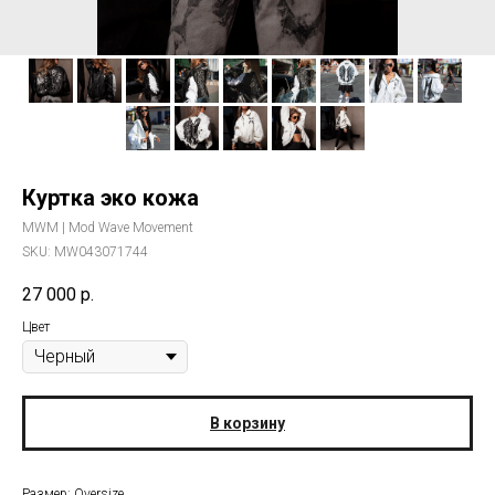
Куртка эко кожа
MWM | Mod Wave Movement
SKU:
MW043071744
27 000
р.
Цвет
В корзину
Размер: Oversize