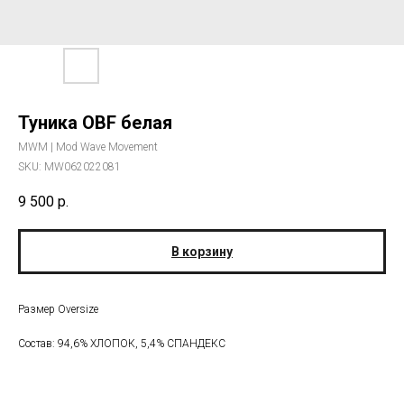
Туника OBF белая
MWM | Mod Wave Movement
SKU:
MW062022081
9 500
р.
В корзину
Размер Oversize
Состав: 94,6% ХЛОПОК, 5,4% СПАНДЕКС