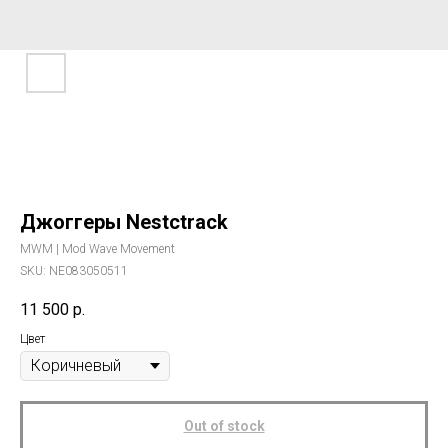
Джоггеры Nestctrack
MWM | Mod Wave Movement
SKU:
NE083050511
11 500
р.
Цвет
Out of stock