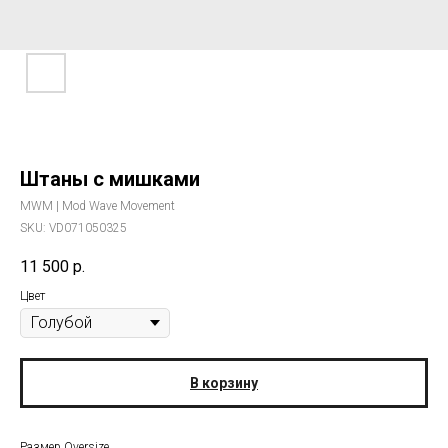
Штаны с мишками
MWM | Mod Wave Movement
SKU:
VD071050325
11 500
р.
Цвет
В корзину
Размер Oversize