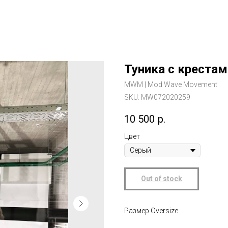
Туника с крестам
MWM | Mod Wave Movement
SKU:
MW072020259
10 500
р.
Цвет
Out of stock
Размер Oversize