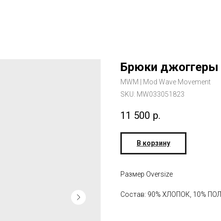
Брюки джоггеры
MWM | Mod Wave Movement
SKU:
MW033051823
11 500
р.
В корзину
Размер Oversize
Состав: 90% ХЛОПОК, 10% П